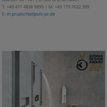
T: +49 471 4838 9895 | M: +49 179 7632 399
E:
m.pruesch(at)puls-pr.de