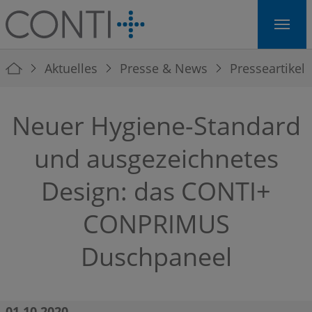
Skip to main navigation
Skip to main content
Skip to page footer
You are here:
Aktuelles
Presse & News
Presseartikel
Neuer Hygiene-Standard
und ausgezeichnetes
Design: das CONTI+
CONPRIMUS
Duschpaneel
01.10.2020